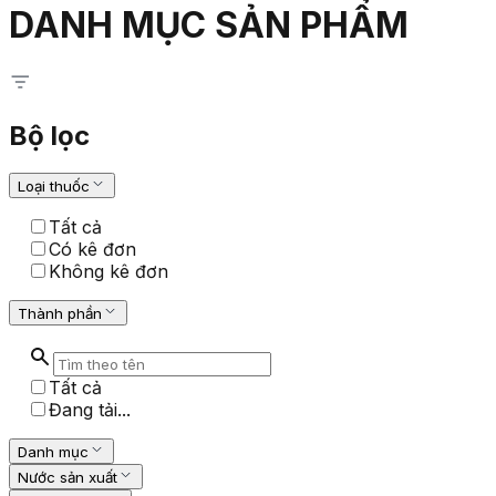
DANH MỤC SẢN PHẨM
Bộ lọc
Loại thuốc
Tất cả
Có kê đơn
Không kê đơn
Thành phần
Tất cả
Đang tải...
Danh mục
Nước sản xuất